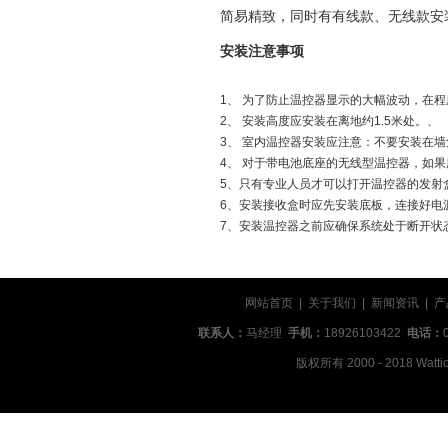
简易精致，同时有有线款、无线款安
安装注意事项
1、 为了防止温控器显示的大幅波动，在
2、 安装高度应安装在离地约
1.5
米处。、
3、 室内温控器安装应注意：不要安装在
4、 对于带电池底座的无线型温控器，如
5、只有专业人员才可以打开温控器的发射
6、安装接收盒时应先安装底板，连接好电
7、安装温控器之前应确保系统处于断开状
网站首页
|
关于我们
|
新闻资讯
|
产
联系人：
马经理
手机：
18926103422
电话：
版权所有 2000 - 2018 Wattio