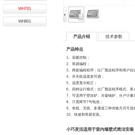
WH701
WH801
产品介绍
技术参数
产品特点
1
、采暖控制；
2
、简易编程；
3
、两套编程程序：出厂预设程序和用户自
4
、开关机温度差可调；
5
、温度显示校正；
6、四种运行模式：出厂预设程序模式、客
7
、可适用于壁挂炉、冷凝锅炉、分户计量
8
、只需两节
7
号电池；
9
、有线、无线、多通道三种传输方式可选
10、快速和简易安装。
小巧灵活适用于室内墙壁式简洁安装